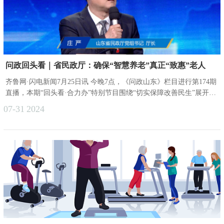
问政回头看｜省民政厅：确保“智慧养老”真正“致惠”老人
齐鲁网·闪电新闻7月25日讯 今晚7点，《问政山东》栏目进行第174期
直播，本期“回头看·合力办”特别节目围绕“切实保障改善民生”展开问
政。2022年，泰安市投资建设了智慧养老管理服务平台。今年5月，
07-31
2024
记者打开微信小程序“泰安养老智慧综合服务平台”，却无法使用平台
提供的服务项目。记者在小程序上的“找服务”板块下单了服务，然而
在下单两个小时后，两个项目都自动进行了退款，并没有等来预约服
务。此外，小程序上还存在不少虚假和不实信息。5月30日，......