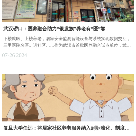
武汉硚口：医养融合助力“银发族”养老有“医”靠
下楼就医、上楼养老，居家安全监测智能设备与系统实现数据交互，
三甲医院名医走进社区……作为武汉市首批医养融合试点单位，武汉
市硚口区六角亭街社区卫生服务中心突出特色、创新方式，让“银发
07-26
2024
族”在家门口养老更有“医”靠。 “我去大医院很远，但是5分钟就能
到这里。”李婆婆是六角中心与街道共同打造的荣东社区医养结合服
务站康复治疗的受益人之一。几个月前，她骨折后韧带黏连，膝关节
无法弯曲，不能自主行动，经过服务站规范连续的康复治疗，目前已
经恢复日常功能......
复旦大学任远：将居家社区养老服务纳入到标准化、制度化框架中