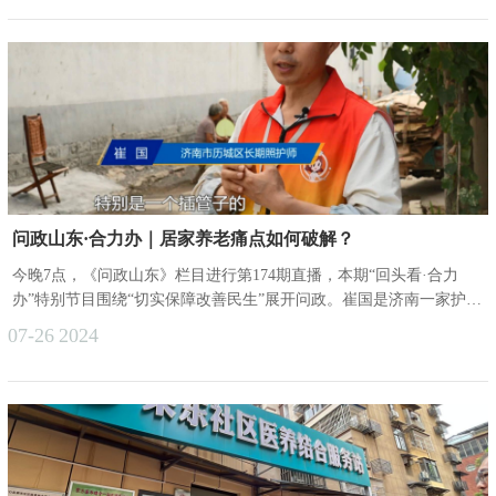
落实党中央、国务院决策部署，对标对表省委省政府工作要求，邀请
全国养老领域知名专家学者采取专题辅导、案例教学、交流研讨相结
合的方式授课，以养老业务全面培训促进思想解放、能力提升、作风
转变、工作落实，助......
问政山东·合力办｜居家养老痛点如何破解？
今晚7点，《问政山东》栏目进行第174期直播，本期“回头看·合力
办”特别节目围绕“切实保障改善民生”展开问政。崔国是济南一家护理
院的长期照护师，主要工作是为残障失能的居家老人提供上门护理服
07-26
2024
务，工作七年来，他服务过上千位老人。常年服务残障失能老人的经
历，让崔国对居家失能老人的养老困难有着更真切的体会。崔国告诉
记者，虽然他们可以上门服务，但受专业资质限制，他们只能向老人
提供护理服务，如果老人需更深入的诊疗，他们则无能为力，这也是
他工作中经常......