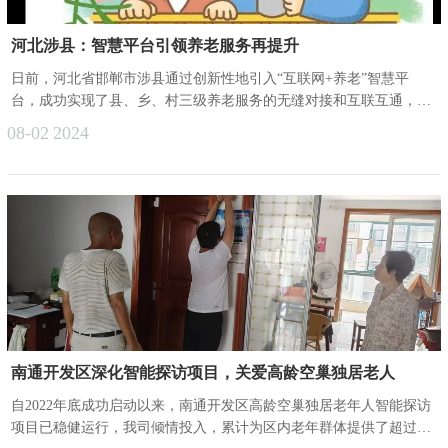
河北涉县：智慧平台引领养老服务再提升
日前，河北省邯郸市涉县通过创新性地引入“互联网+养老”智慧平
台，成功实现了县、乡、村三级养老服务的无缝对接和互联互通，为
全县老年人带来了更加便捷、高效、全面的养老服务体验。在县级层
08-02
2024
面，成立了养老服务指导中心，利用互联网技术，重点打造集养老服
务、综合监管、实时监控、数据分析、指导培训等多功能为一体
的“三级养老”综合信息管理服务平台。在乡镇层面，13个乡镇建成了
具备全托、日托、上门服务、助餐等综合功能的乡镇区域养老服务中
心，覆盖全县76%的......
南通开发区深化智能探访项目，关爱高龄空巢独居老人
自2022年底成功启动以来，南通开发区高龄空巢独居老年人智能探访
项目已稳健运行，我司倾情投入，累计为区内老年群体提供了超过一