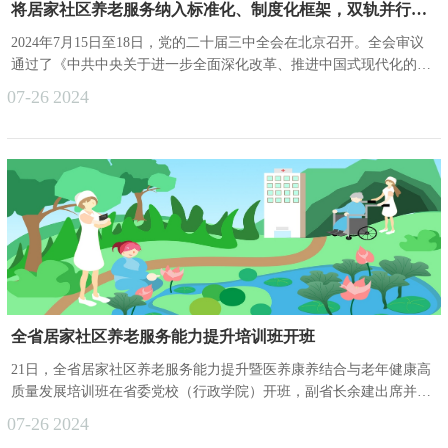
将居家社区养老服务纳入标准化、制度化框架，双轨并行打造新型舒适养老
2024年7月15日至18日，党的二十届三中全会在北京召开。全会审议
通过了《中共中央关于进一步全面深化改革、推进中国式现代化的决
定》（以下简称《决定》）。7月21日，《决定》明确提出，要优化
07-26
2024
基本养老服务的供给结构，深耕社区养老服务机构的发展土壤，完善
公办养老机构的运营体系，同时积极鼓励并引导企业等社会各界力量
广泛参与，共同构建互助性养老新生态，并大力推动医养深度融合，
以应对日益严峻的老龄化挑战。自2019年起，将积极应对人口老龄化
上升为......
全省居家社区养老服务能力提升培训班开班
21日，全省居家社区养老服务能力提升暨医养康养结合与老年健康高
质量发展培训班在省委党校（行政学院）开班，副省长余建出席并作
辅导报告。培训班为期4天，主要内容是深入学习贯彻习近平总书记
07-26
2024
关于养老服务工作的重要论述和党的二十大、二十届三中全会精神，