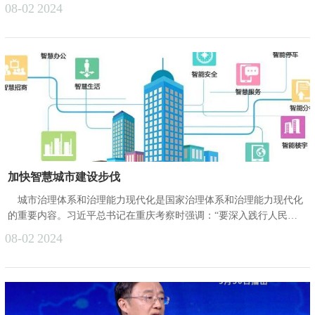
万次的贴心服务，这一举措显著缓解了社区基层工作者的负担，使他
08-02
2024
们能够更加高效地聚焦于其他重要的基层管理工作，同时，确保了探
访服务成为一项常态化、制度化的温馨行动，赢得了开发区内独居老
人及其家属的广泛赞誉与好评。今年，为精准对接并深化对开发区内
高龄、空巢、失能及独居等特殊困难老年群体的关怀，开发区民政部
门积极响应，扩大......
加快智慧城市建设步伐
城市治理体系和治理能力现代化是国家治理体系和治理能力现代化
的重要内容。习近平总书记在重庆考察时强调：“要深入践行人民城
市理念，积极探索超大城市现代化治理新路子”“加快智慧城市建设步
08-02
2024
伐，构建城市运行和治理智能中枢”。随着新一轮科技革命和产业变
革深入发展，充分运用数字技术加快智慧城市建设步伐，将数字技术
贯穿到城市治理全过程各方面，不仅能提高超大城市的治理能力、发
展能力和服务能力，还能增强人民群众的获得感、幸福感、安全感，
在超大城市现代化治......