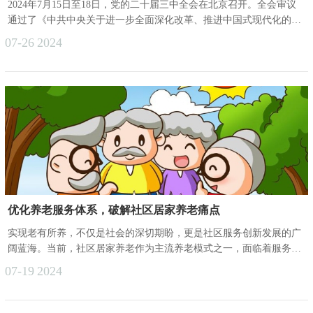
2024年7月15日至18日，党的二十届三中全会在北京召开。全会审议
通过了《中共中央关于进一步全面深化改革、推进中国式现代化的决
定》（以下简称《决定》）。7月21日，《决定》全文发布，提出诸
07-26
2024
多改革具体措施。关于积极应对人口老龄化，其中提到优化基本养老
服务供给，培育社区养老服务机构，健全公办养老机构运营机制，鼓
励和引导企业等社会力量积极参与，推进互助性养老服务，促进医养
结合。如何理解《决定》提出的关于社区养老相关改革措施，记者专
访复旦大学......
优化养老服务体系，破解社区居家养老痛点
实现老有所养，不仅是社会的深切期盼，更是社区服务创新发展的广
阔蓝海。当前，社区居家养老作为主流养老模式之一，面临着服务供
给短缺、质量参差不齐、供需匹配不精准等挑战。为此，各地相关部
07-19
2024
门正积极应对，聚焦居家养老的难点痛点，致力于将居民的期盼转化
为民生福祉的实际提升。一、精准施策，优化养老服务供给为精准对
接社区养老需求，我们需从以下几个方面着手优化服务供给：首先，